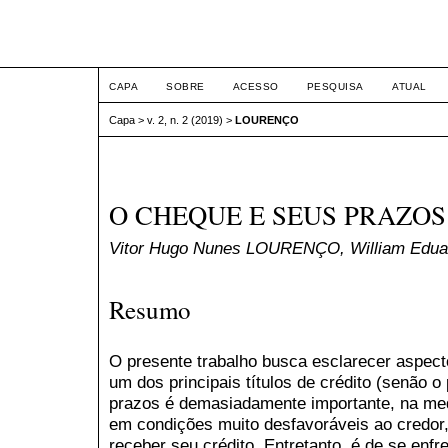
Congresso Nacional de Dir
CAPA
SOBRE
ACESSO
PESQUISA
ATUAL
Capa
>
v. 2, n. 2 (2019)
>
LOURENÇO
O CHEQUE E SEUS PRAZOS
Vitor Hugo Nunes LOURENÇO, William Edu
Resumo
O presente trabalho busca esclarecer aspect
um dos principais títulos de crédito (senão o
prazos é demasiadamente importante, na med
em condições muito desfavoráveis ao credor, 
receber seu crédito. Entretanto, é de se enf