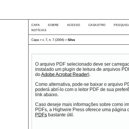
Intertem@s ISSN 1677-1
CAPA
SOBRE
ACESSO
CADASTRO
PESQUIS
NOTÍCIAS
Capa
>
v. 7, n. 7 (2004)
>
Silva
O arquivo PDF selecionado deve ser carrega
instalado um plugin de leitura de arquivos P
do
Adobe Acrobat Reader
).
Como alternativa, pode-se baixar o arquivo 
poderá abrí-lo com o leitor PDF de sua prefer
link abaixo.
Caso deseje mais informações sobre como impr
PDFs, a Highwire Press oferece uma página
PDFs
bastante útil.