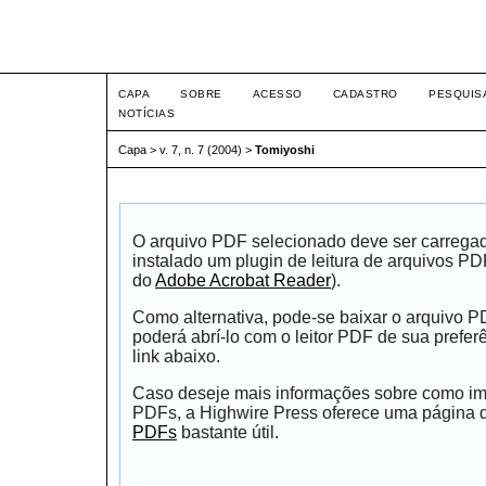
Intertem@s ISSN 1677-1
CAPA
SOBRE
ACESSO
CADASTRO
PESQUIS
NOTÍCIAS
Capa
>
v. 7, n. 7 (2004)
>
Tomiyoshi
O arquivo PDF selecionado deve ser carrega
instalado um plugin de leitura de arquivos P
do
Adobe Acrobat Reader
).
Como alternativa, pode-se baixar o arquivo 
poderá abrí-lo com o leitor PDF de sua prefer
link abaixo.
Caso deseje mais informações sobre como impr
PDFs, a Highwire Press oferece uma página
PDFs
bastante útil.