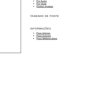
Por Autor
Por título
Outras revistas
TAMANHO DE FONTE
INFORMAÇÕES
Para leitores
Para Autores
Para Bibliotecários