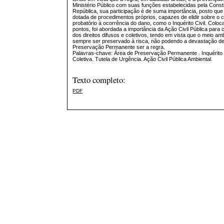
Ministério Público com suas funções estabelecidas pela Const
República, sua participação é de suma importância, posto que 
dotada de procedimentos próprios, capazes de elidir sobre o 
probatório à ocorrência do dano, como o Inquérito Civil. Colo
pontos, foi abordada a importância da Ação Civil Pública para
dos direitos difusos e coletivos, tendo em vista que o meio am
sempre ser preservado à risca, não podendo a devastação d
Preservação Permanente ser a regra.
Palavras-chave: Área de Preservação Permanente . Inquérito ci
Coletiva. Tutela de Urgência. Ação Civil Pública Ambiental.
Texto completo:
PDF