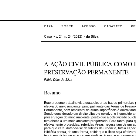
Intertem@s ISSN 1677
CAPA
SOBRE
ACESSO
CADASTRO
PE
Capa
>
v. 24, n. 24 (2012)
>
da Silva
A AÇÃO CIVIL PÚBLICA COMO
PRESERVAÇÃO PERMANENTE
Fábio Dias da Silva
Resumo
Este presente trabalho visa estabelecer as bases primordiais
efetiva do meio ambiente, principalmente das Áreas de Prese
Permanente, bem ambiental de suma importância à coletivida
Sendo considerado um direito difuso e coletivo, é incumbido a
preservação do meio ambiente, posto que a coletividade ou c
tem direito a um meio ambiente preservado. Para tanto, para 
efetivamente protegidas, referidas Áreas necessitam de um aux
para que este, dotando-se de tutelas de urgência, tutela especí
inibitória possa, de uma forma, coibir que o ilícito seja efetiva
tendo em vista que a regra, em aludidas áreas, é a prevenção.