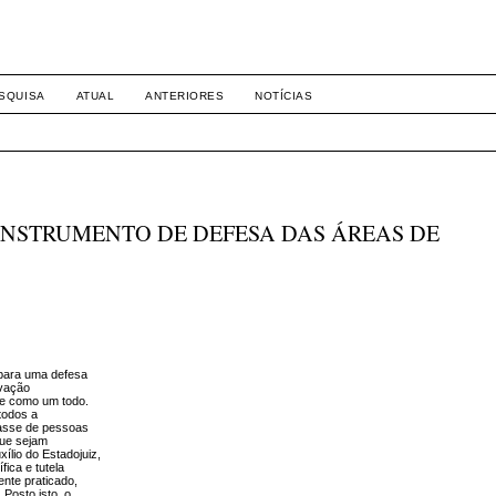
-1281 DIREITO
SQUISA
ATUAL
ANTERIORES
NOTÍCIAS
 INSTRUMENTO DE DEFESA DAS ÁREAS DE
 para uma defesa
rvação
de como um todo.
 todos a
lasse de pessoas
que sejam
ílio do Estadojuiz,
fica e tutela
mente praticado,
 Posto isto, o