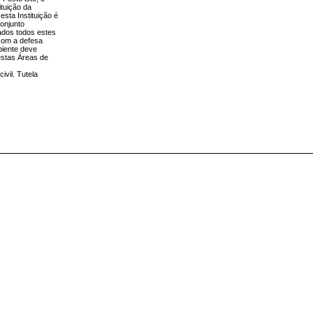
ituição da
esta Instituição é
conjunto
cados todos estes
 com a defesa
biente deve
estas Áreas de
vil. Tutela