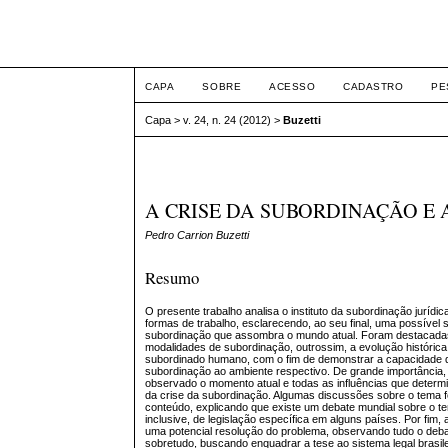
Intertem@s ISSN 1677
CAPA
SOBRE
ACESSO
CADASTRO
PE
Capa
>
v. 24, n. 24 (2012)
>
Buzetti
A CRISE DA SUBORDINAÇÃO E
Pedro Carrion Buzetti
Resumo
O presente trabalho analisa o instituto da subordinação juríd
formas de trabalho, esclarecendo, ao seu final, uma possível 
subordinação que assombra o mundo atual. Foram destacada
modalidades de subordinação, outrossim, a evolução histórica
subordinado humano, com o fim de demonstrar a capacidade 
subordinação ao ambiente respectivo. De grande importância,
observado o momento atual e todas as influências que determ
da crise da subordinação. Algumas discussões sobre o tema 
conteúdo, explicando que existe um debate mundial sobre o t
inclusive, de legislação específica em alguns países. Por fim,
uma potencial resolução do problema, observando tudo o deba
sobretudo, buscando enquadrar a tese ao sistema legal brasile