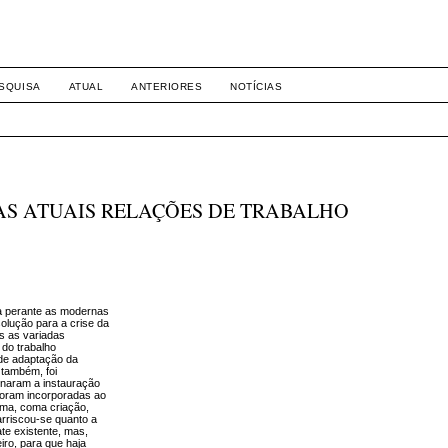
-1281 DIREITO
SQUISA
ATUAL
ANTERIORES
NOTÍCIAS
 AS ATUAIS RELAÇÕES DE TRABALHO
ica perante as modernas
solução para a crise da
s as variadas
 do trabalho
de adaptação da
 também, foi
inaram a instauração
foram incorporadas ao
ema, coma criação,
 arriscou-se quanto a
te existente, mas,
iro, para que haja