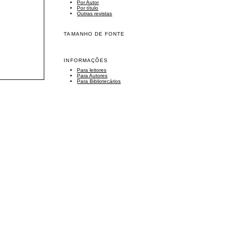
Por Autor
Por título
Outras revistas
TAMANHO DE FONTE
INFORMAÇÕES
Para leitores
Para Autores
Para Bibliotecários