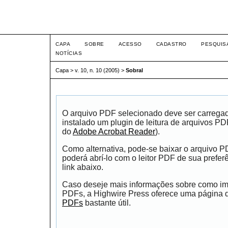
Intertem@s ISSN 1677-1
CAPA
SOBRE
ACESSO
CADASTRO
PESQUIS
NOTÍCIAS
Capa
>
v. 10, n. 10 (2005)
>
Sobral
O arquivo PDF selecionado deve ser carrega
instalado um plugin de leitura de arquivos P
do
Adobe Acrobat Reader
).
Como alternativa, pode-se baixar o arquivo 
poderá abrí-lo com o leitor PDF de sua prefer
link abaixo.
Caso deseje mais informações sobre como impr
PDFs, a Highwire Press oferece uma página
PDFs
bastante útil.