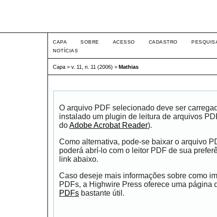
Intertem@s ISSN 1677-1
CAPA
SOBRE
ACESSO
CADASTRO
PESQUIS
NOTÍCIAS
Capa
>
v. 11, n. 11 (2006)
>
Mathias
O arquivo PDF selecionado deve ser carrega
instalado um plugin de leitura de arquivos P
do
Adobe Acrobat Reader
).
Como alternativa, pode-se baixar o arquivo 
poderá abrí-lo com o leitor PDF de sua prefer
link abaixo.
Caso deseje mais informações sobre como impr
PDFs, a Highwire Press oferece uma página
PDFs
bastante útil.