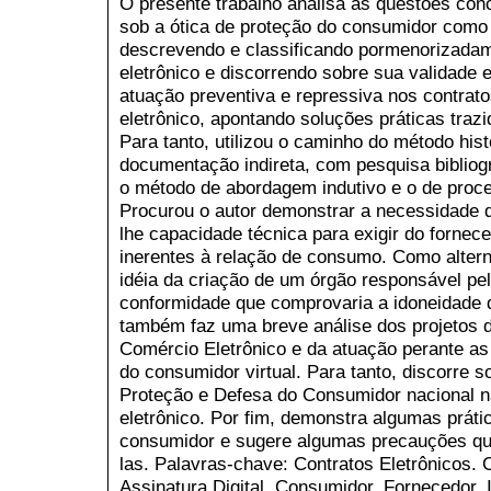
O presente trabalho analisa as questões con
sob a ótica de proteção do consumidor como p
descrevendo e classificando pormenorizadam
eletrônico e discorrendo sobre sua validade 
atuação preventiva e repressiva nos contra
eletrônico, apontando soluções práticas traz
Para tanto, utilizou o caminho do método hist
documentação indireta, com pesquisa bibliog
o método de abordagem indutivo e o de proce
Procurou o autor demonstrar a necessidade d
lhe capacidade técnica para exigir do forne
inerentes à relação de consumo. Como altern
idéia da criação de um órgão responsável pe
conformidade que comprovaria a idoneidade d
também faz uma breve análise dos projetos d
Comércio Eletrônico e da atuação perante as
do consumidor virtual. Para tanto, discorre 
Proteção e Defesa do Consumidor nacional 
eletrônico. Por fim, demonstra algumas prát
consumidor e sugere algumas precauções que
las. Palavras-chave: Contratos Eletrônicos.
Assinatura Digital. Consumidor. Fornecedor. I