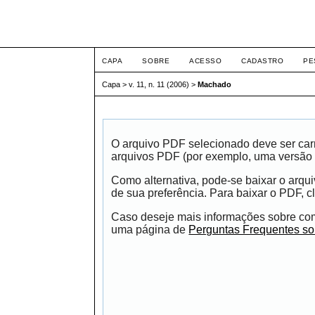
Intertem@s ISSN 1677
CAPA
SOBRE
ACESSO
CADASTRO
PE
Capa
>
v. 11, n. 11 (2006)
>
Machado
O arquivo PDF selecionado deve ser carr
arquivos PDF (por exemplo, uma versão 
Como alternativa, pode-se baixar o arqu
de sua preferência. Para baixar o PDF, cl
Caso deseje mais informações sobre como
uma página de
Perguntas Frequentes s