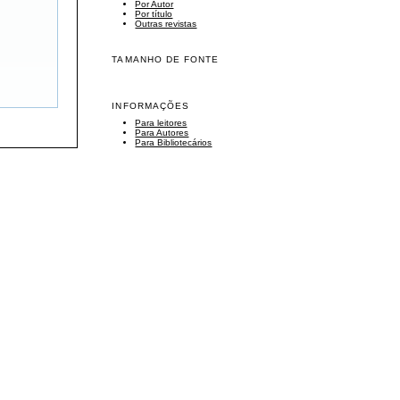
Por Autor
Por título
Outras revistas
TAMANHO DE FONTE
INFORMAÇÕES
Para leitores
Para Autores
Para Bibliotecários