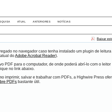
-1281 DIREITO
SQUISA
ATUAL
ANTERIORES
NOTÍCIAS
Baixar es
egado no navegador caso tenha instalado um plugin de leitura
atual do
Adobe Acrobat Reader
).
ivo PDF para o computador, de onde poderá abrí-lo com o leito
ique no link abaixo.
 imprimir, salvar e trabalhar com PDFs, a Highwire Press ofe
obre PDFs
bastante útil.