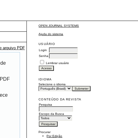
OPEN JOURNAL SYSTEMS
Ajuda do sistema
USUÁRIO
te arquivo PDF
Login
Senha
 de
Lembrar usuário
r PDF
IDIOMA
Selecione o idioma
rece
CONTEÚDO DA REVISTA
Pesquisa
Escopo da Busca
Procurar
Por Edição