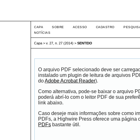
Intertem@s ISSN 1677-1
CAPA
SOBRE
ACESSO
CADASTRO
PESQUIS
NOTÍCIAS
Capa
>
v. 27, n. 27 (2014)
>
SENTEIO
O arquivo PDF selecionado deve ser carrega
instalado um plugin de leitura de arquivos P
do
Adobe Acrobat Reader
).
Como alternativa, pode-se baixar o arquivo 
poderá abrí-lo com o leitor PDF de sua prefer
link abaixo.
Caso deseje mais informações sobre como impr
PDFs, a Highwire Press oferece uma página
PDFs
bastante útil.