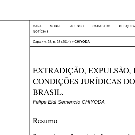
Intertem@s ISSN 1677-1
CAPA
SOBRE
ACESSO
CADASTRO
PESQUIS
NOTÍCIAS
Capa
>
v. 28, n. 28 (2014)
>
CHIYODA
EXTRADIÇÃO, EXPULSÃO, 
CONDIÇÕES JURÍDICAS D
BRASIL.
Felipe Eidi Semencio CHIYODA
Resumo