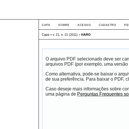
Intertem@s ISSN 1677
CAPA
SOBRE
ACESSO
CADASTRO
PE
Capa
>
v. 21, n. 21 (2011)
>
HARO
O arquivo PDF selecionado deve ser carr
arquivos PDF (por exemplo, uma versão 
Como alternativa, pode-se baixar o arqu
de sua preferência. Para baixar o PDF, cl
Caso deseje mais informações sobre como
uma página de
Perguntas Frequentes s