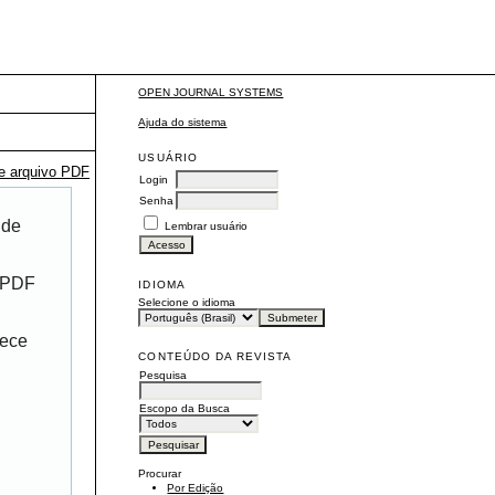
OPEN JOURNAL SYSTEMS
Ajuda do sistema
USUÁRIO
te arquivo PDF
Login
Senha
 de
Lembrar usuário
r PDF
IDIOMA
Selecione o idioma
rece
CONTEÚDO DA REVISTA
Pesquisa
Escopo da Busca
Procurar
Por Edição