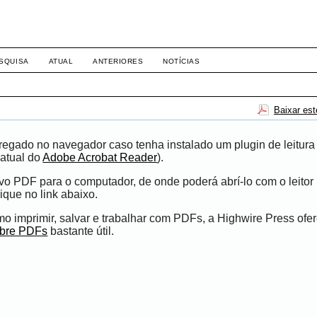
-1281 DIREITO
SQUISA
ATUAL
ANTERIORES
NOTÍCIAS
Baixar es
egado no navegador caso tenha instalado um plugin de leitura
atual do
Adobe Acrobat Reader
).
ivo PDF para o computador, de onde poderá abrí-lo com o leito
ique no link abaixo.
 imprimir, salvar e trabalhar com PDFs, a Highwire Press ofe
obre PDFs
bastante útil.