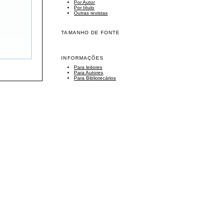
Por Autor
Por título
Outras revistas
TAMANHO DE FONTE
INFORMAÇÕES
Para leitores
Para Autores
Para Bibliotecários