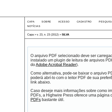
Intertem@s ISSN 1677-1
CAPA
SOBRE
ACESSO
CADASTRO
PESQUIS
NOTÍCIAS
Capa
>
v. 23, n. 23 (2012)
>
SILVA
O arquivo PDF selecionado deve ser carrega
instalado um plugin de leitura de arquivos P
do
Adobe Acrobat Reader
).
Como alternativa, pode-se baixar o arquivo 
poderá abrí-lo com o leitor PDF de sua prefer
link abaixo.
Caso deseje mais informações sobre como impr
PDFs, a Highwire Press oferece uma página
PDFs
bastante útil.