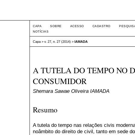
Intertem@s ISSN 1677-1
CAPA
SOBRE
ACESSO
CADASTRO
PESQUIS
NOTÍCIAS
Capa
>
v. 27, n. 27 (2014)
>
IAMADA
A TUTELA DO TEMPO NO D
CONSUMIDOR
Shemara Sawae Oliveira IAMADA
Resumo
A tutela do tempo nas relações civis modern
noâmbito do direito de civil, tanto em sede d