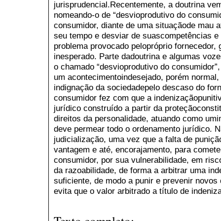
jurisprudencial.Recentemente, a doutrina v
nomeando-o de “desvioprodutivo do consumid
consumidor, diante de uma situaçãode mau a
seu tempo e desviar de suascompetências e o
problema provocado pelopróprio fornecedor, 
inesperado. Parte dadoutrina e algumas voze
o chamado “desvioprodutivo do consumidor”,
um acontecimentoindesejado, porém normal, 
indignação da sociedadepelo descaso do for
consumidor fez com que a indenizaçãopuniti
jurídico construído a partir da proteçãoconst
direitos da personalidade, atuando como umi
deve permear todo o ordenamento jurídico. N
judicialização, uma vez que a falta de puniç
vantagem e até, encorajamento, para comet
consumidor, por sua vulnerabilidade, em ris
da razoabilidade, de forma a arbitrar uma in
suficiente, de modo a punir e prevenir nov
evita que o valor arbitrado a título de inden
Texto completo: