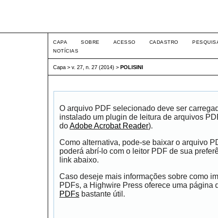
Intertem@s ISSN 1677-1
CAPA
SOBRE
ACESSO
CADASTRO
PESQUIS
NOTÍCIAS
Capa
>
v. 27, n. 27 (2014)
>
POLISINI
O arquivo PDF selecionado deve ser carrega
instalado um plugin de leitura de arquivos P
do
Adobe Acrobat Reader
).
Como alternativa, pode-se baixar o arquivo 
poderá abrí-lo com o leitor PDF de sua prefer
link abaixo.
Caso deseje mais informações sobre como impr
PDFs, a Highwire Press oferece uma página
PDFs
bastante útil.