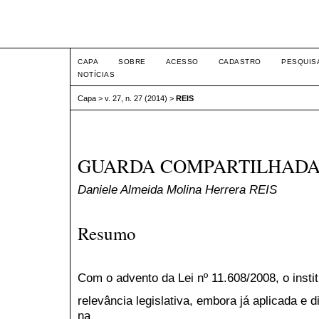
Intertem@s ISSN 1677-1
CAPA
SOBRE
ACESSO
CADASTRO
PESQUIS
NOTÍCIAS
Capa
>
v. 27, n. 27 (2014)
>
REIS
GUARDA COMPARTILHAD
Daniele Almeida Molina Herrera REIS
Resumo
Com o advento da Lei nº 11.608/2008, o insti
relevância legislativa, embora já aplicada e d
na