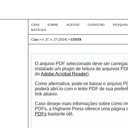
Intertem@s ISSN 1677-1
CAPA
SOBRE
ACESSO
CADASTRO
PESQUIS
NOTÍCIAS
Capa
>
v. 27, n. 27 (2014)
>
COSTA
O arquivo PDF selecionado deve ser carrega
instalado um plugin de leitura de arquivos P
do
Adobe Acrobat Reader
).
Como alternativa, pode-se baixar o arquivo 
poderá abrí-lo com o leitor PDF de sua prefer
link abaixo.
Caso deseje mais informações sobre como impr
PDFs, a Highwire Press oferece uma página
PDFs
bastante útil.