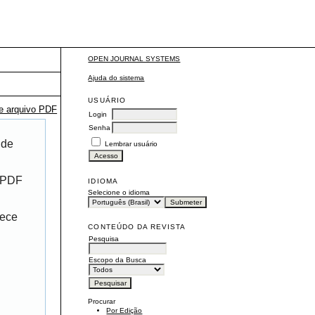
OPEN JOURNAL SYSTEMS
Ajuda do sistema
USUÁRIO
te arquivo PDF
Login
Senha
 de
Lembrar usuário
r PDF
IDIOMA
Selecione o idioma
rece
CONTEÚDO DA REVISTA
Pesquisa
Escopo da Busca
Procurar
Por Edição