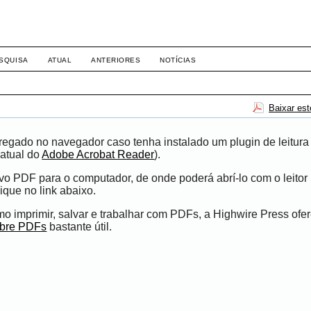
-1281 DIREITO
SQUISA
ATUAL
ANTERIORES
NOTÍCIAS
Baixar es
egado no navegador caso tenha instalado um plugin de leitura
atual do
Adobe Acrobat Reader
).
ivo PDF para o computador, de onde poderá abrí-lo com o leito
ique no link abaixo.
 imprimir, salvar e trabalhar com PDFs, a Highwire Press ofe
obre PDFs
bastante útil.