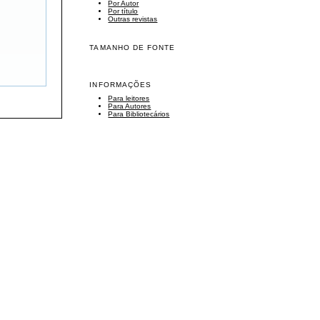
Por Autor
Por título
Outras revistas
TAMANHO DE FONTE
INFORMAÇÕES
Para leitores
Para Autores
Para Bibliotecários