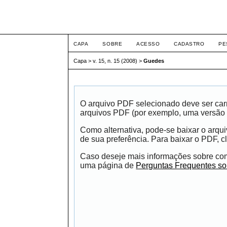
Intertem@s ISSN 1677
CAPA
SOBRE
ACESSO
CADASTRO
PE
Capa
>
v. 15, n. 15 (2008)
>
Guedes
O arquivo PDF selecionado deve ser carr
arquivos PDF (por exemplo, uma versão 
Como alternativa, pode-se baixar o arqu
de sua preferência. Para baixar o PDF, cl
Caso deseje mais informações sobre como
uma página de
Perguntas Frequentes s