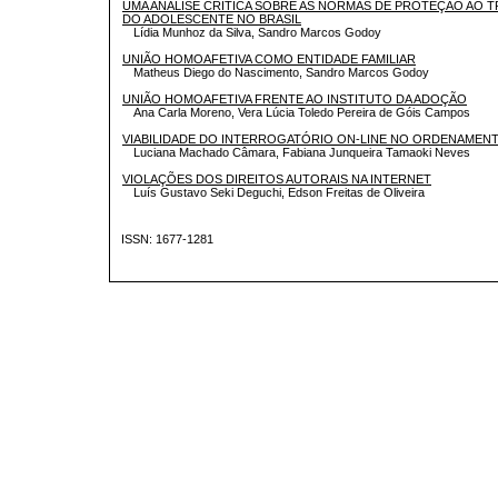
UMA ANÁLISE CRÍTICA SOBRE AS NORMAS DE PROTEÇÃO AO T
DO ADOLESCENTE NO BRASIL
Lídia Munhoz da Silva, Sandro Marcos Godoy
UNIÃO HOMOAFETIVA COMO ENTIDADE FAMILIAR
Matheus Diego do Nascimento, Sandro Marcos Godoy
UNIÃO HOMOAFETIVA FRENTE AO INSTITUTO DA ADOÇÃO
Ana Carla Moreno, Vera Lúcia Toledo Pereira de Góis Campos
VIABILIDADE DO INTERROGATÓRIO ON-LINE NO ORDENAMENT
Luciana Machado Câmara, Fabiana Junqueira Tamaoki Neves
VIOLAÇÕES DOS DIREITOS AUTORAIS NA INTERNET
Luís Gustavo Seki Deguchi, Edson Freitas de Oliveira
ISSN: 1677-1281