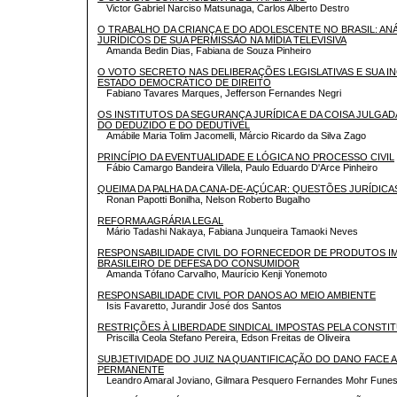
Victor Gabriel Narciso Matsunaga, Carlos Alberto Destro
O TRABALHO DA CRIANÇA E DO ADOLESCENTE NO BRASIL: AN
JURÍDICOS DE SUA PERMISSÃO NA MÍDIA TELEVISIVA
Amanda Bedin Dias, Fabiana de Souza Pinheiro
O VOTO SECRETO NAS DELIBERAÇÕES LEGISLATIVAS E SUA I
ESTADO DEMOCRÁTICO DE DIREITO
Fabiano Tavares Marques, Jefferson Fernandes Negri
OS INSTITUTOS DA SEGURANÇA JURÍDICA E DA COISA JULGAD
DO DEDUZIDO E DO DEDUTÍVEL
Amábile Maria Tolim Jacomelli, Márcio Ricardo da Silva Zago
PRINCÍPIO DA EVENTUALIDADE E LÓGICA NO PROCESSO CIVIL
Fábio Camargo Bandeira Villela, Paulo Eduardo D'Arce Pinheiro
QUEIMA DA PALHA DA CANA-DE-AÇÚCAR: QUESTÕES JURÍDIC
Ronan Papotti Bonilha, Nelson Roberto Bugalho
REFORMA AGRÁRIA LEGAL
Mário Tadashi Nakaya, Fabiana Junqueira Tamaoki Neves
RESPONSABILIDADE CIVIL DO FORNECEDOR DE PRODUTOS 
BRASILEIRO DE DEFESA DO CONSUMIDOR
Amanda Tófano Carvalho, Maurício Kenji Yonemoto
RESPONSABILIDADE CIVIL POR DANOS AO MEIO AMBIENTE
Isis Favaretto, Jurandir José dos Santos
RESTRIÇÕES À LIBERDADE SINDICAL IMPOSTAS PELA CONSTIT
Priscilla Ceola Stefano Pereira, Edson Freitas de Oliveira
SUBJETIVIDADE DO JUIZ NA QUANTIFICAÇÃO DO DANO FACE 
PERMANENTE
Leandro Amaral Joviano, Gilmara Pesquero Fernandes Mohr Fune