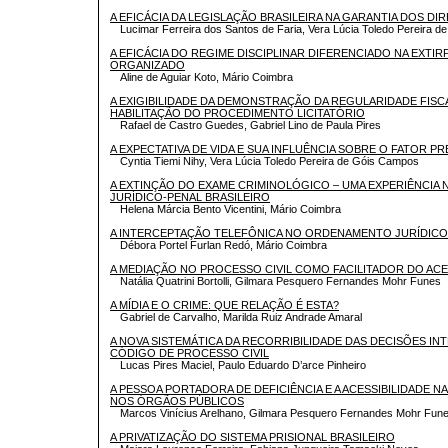
A EFICÁCIA DA LEGISLAÇÃO BRASILEIRA NA GARANTIA DOS DI
Lucimar Ferreira dos Santos de Faria, Vera Lúcia Toledo Pereira 
A EFICÁCIA DO REGIME DISCIPLINAR DIFERENCIADO NA EXTI
ORGANIZADO
Aline de Aguiar Koto, Mário Coimbra
A EXIGIBILIDADE DA DEMONSTRAÇÃO DA REGULARIDADE FISCA
HABILITAÇÃO DO PROCEDIMENTO LICITATÓRIO
Rafael de Castro Guedes, Gabriel Lino de Paula Pires
A EXPECTATIVA DE VIDA E SUA INFLUÊNCIA SOBRE O FATOR P
Cyntia Tiemi Nihy, Vera Lúcia Toledo Pereira de Góis Campos
A EXTINÇÃO DO EXAME CRIMINOLÓGICO – UMA EXPERIÊNCIA 
JURÍDICO-PENAL BRASILEIRO
Helena Márcia Bento Vicentini, Mário Coimbra
A INTERCEPTAÇÃO TELEFÔNICA NO ORDENAMENTO JURÍDICO
Débora Portel Furlan Redó, Mário Coimbra
A MEDIAÇÃO NO PROCESSO CIVIL COMO FACILITADOR DO ACE
Natália Quatrini Bortolli, Gilmara Pesquero Fernandes Mohr Funes
A MÍDIA E O CRIME: QUE RELAÇÃO É ESTA?
Gabriel de Carvalho, Marilda Ruiz Andrade Amaral
A NOVA SISTEMÁTICA DA RECORRIBILIDADE DAS DECISÕES I
CÓDIGO DE PROCESSO CIVIL
Lucas Pires Maciel, Paulo Eduardo D’arce Pinheiro
A PESSOA PORTADORA DE DEFICIÊNCIA E A ACESSIBILIDADE NA
NOS ÓRGÃOS PÚBLICOS
Marcos Vinícius Arelhano, Gilmara Pesquero Fernandes Mohr Fun
A PRIVATIZAÇÃO DO SISTEMA PRISIONAL BRASILEIRO