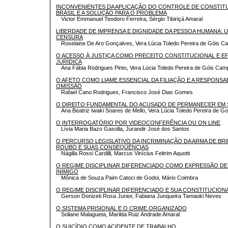
INCONVENIENTES DA APLICAÇÃO DO CONTROLE DE CONSTIT
BRASIL E A SOLUÇÃO PARA O PROBLEMA
Victor Emmanuel Teodoro Ferreira, Sérgio Tibiriçá Amaral
LIBERDADE DE IMPRENSA E DIGNIDADE DA PESSOA HUMANA: 
CENSURA
Roselaine De Aro Gonçalves, Vera Lúcia Toledo Pereira de Góis 
O ACESSO À JUSTIÇA COMO PRECEITO CONSTITUCIONAL E EF
JURÍDICA
Ana Fábia Rodrigues Pinto, Vera Lúcia Toledo Pereira de Góis Ca
O AFETO COMO LIAME ESSENCIAL DA FILIAÇÃO E A RESPONSAB
OMISSÃO
Rafael Cano Rodrigues, Francisco José Dias Gomes
O DIREITO FUNDAMENTAL DO ACUSADO DE PERMANECER EM 
Ana Beatriz Iwaki Soares de Mello, Vera Lúcia Toledo Pereira de 
O INTERROGATÓRIO POR VIDEOCONFERÊNCIA OU ON LINE
Lívia Maria Bazo Gasolla, Jurandir José dos Santos
O PERCURSO LEGISLATIVO DA INCRIMINAÇÃO DA ARMA DE BR
ROUBO E SUAS CONSEQÜÊNCIAS
Nágilla Rossi Cardilli, Marcus Vinícius Feltrim Aquotti
O REGIME DISCIPLINAR DIFERENCIADO COMO EXPRESSÃO DE
INIMIGO
Mônica de Souza Paim Catoci de Godoi, Mário Coimbra
O REGIME DISCIPLINAR DIFERENCIADO E SUA CONSTITUCION
Gerson Donizeti Rosa Junior, Fabiana Junqueira Tamaoki Neves
O SISTEMA PRISIONAL E O CRIME ORGANIZADO
Soliane Malagueta, Marilda Ruiz Andrade Amaral
O SUICÍDIO COMO ACIDENTE DE TRABALHO