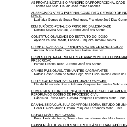
AS PROVAS ILÍCITAS E O PRINCÍPIO DA PROPORCIONALIDADE
Thomas Mio Salla, Cláudio José Palma Sanchez
AUSÊNCIA DO AFETO PATERNAL COMO FATO GERADOR DE IN
MORAL
Luzinalva Gomes de Sousa Rodrigues, Francisco José Dias Gome
BEM JURÍDICO-PENAL E O PRINCÍPIO DA LESIVIDADE
Deminis Sevilha Salvucci, Jurandir José dos Santos
CONSTITUCIONALIDADE DO ESTATUTO DO IDOSO
Álysson Paulino Rosatti, Fabiana Junqueira Tamaoki Neves
CRIME ORGANIZADO – PRINCIPAIS NOTAS CRIMINOLÓGICAS
Andréa Direne Atalla, Claúdio José Palma Sanchez
CRIMES CONTRA A ORDEM TRIBUTÁRIA: MOMENTO CONSUMATI
PRESCRIÇÃO
Pamela Cristina Teline, Jurandir José dos Santos
CRIMES PASSIONAIS: ATENUANTES X AGRAVANTES
Natália César Costa de Matos Pêgo, Vera Lúcia Toledo Pereira de
CRITÉRIOS DE ANÁLISE DO SEGURADO ESPECIAL
Cláudia Moreira de Souza, Gilmara Pesquero Fernandes Mohr Fun
CUMPRIMENTO DA SENTENÇA CONDENATÓRIA DE PAGAMENTO 
REFORMA DO CÓDIGO DE PROCESSO CIVIL
Cássia de Fátima Silva, Gilmara Pesquero Fernandes Mohr Funes
DA ANÁLISE DA CLÁUSULA COMPROMISSÓRIA: ESTUDO DE U
Heitor Oliveira Müller, Gilmara Pesquero Fernandes Mohr Funes
DA EXCLUSÃO DA SUCESSÃO
Bruno Emílio de Jesus, Gilmara Pesquero Fernandes Mohr Funes
DA INVERSÃO DE VALORES NO DIREITO À SEGURANÇA PÚBLIC