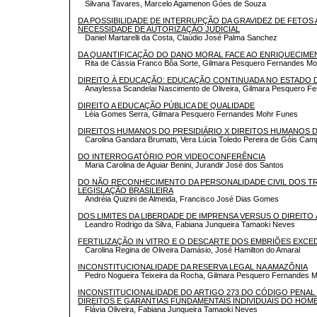
Silvana Tavares, Marcelo Agamenon Góes de Souza
DA POSSIBILIDADE DE INTERRUPÇÃO DA GRAVIDEZ DE FETOS
NECESSIDADE DE AUTORIZAÇÃO JUDICIAL
Daniel Martarelli da Costa, Claúdio José Palma Sanchez
DA QUANTIFICAÇÃO DO DANO MORAL FACE AO ENRIQUECIMEN
Rita de Cássia Franco Bôa Sorte, Gilmara Pesquero Fernandes M
DIREITO À EDUCAÇÃO: EDUCAÇÃO CONTINUADA NO ESTADO 
Anaylessa Scandelai Nascimento de Oliveira, Gilmara Pesquero 
DIREITO A EDUCAÇÃO PÚBLICA DE QUALIDADE
Léia Gomes Serra, Gilmara Pesquero Fernandes Mohr Funes
DIREITOS HUMANOS DO PRESIDIÁRIO X DIREITOS HUMANOS 
Carolina Gandara Brumatti, Vera Lúcia Toledo Pereira de Góis Ca
DO INTERROGATÓRIO POR VIDEOCONFERÊNCIA
Maria Carolina de Aguiar Benini, Jurandir José dos Santos
DO NÃO RECONHECIMENTO DA PERSONALIDADE CIVIL DOS T
LEGISLAÇÃO BRASILEIRA
Andréia Quizini de Almeida, Francisco José Dias Gomes
DOS LIMITES DA LIBERDADE DE IMPRENSA VERSUS O DIREITO 
Leandro Rodrigo da Silva, Fabiana Junqueira Tamaoki Neves
FERTILIZAÇÃO IN VITRO E O DESCARTE DOS EMBRIÕES EXCE
Carolina Regina de Oliveira Damásio, José Hamilton do Amaral
INCONSTITUCIONALIDADE DA RESERVA LEGAL NA AMAZÔNIA
Pedro Nogueira Teixeira da Rocha, Gilmara Pesquero Fernandes 
INCONSTITUCIONALIDADE DO ARTIGO 273 DO CÓDIGO PENAL 
DIREITOS E GARANTIAS FUNDAMENTAIS INDIVIDUAIS DO HOM
Flávia Oliveira, Fabiana Junqueira Tamaoki Neves