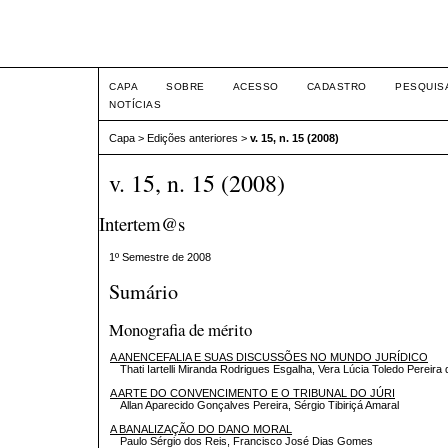
Intertem@s ISSN 1677-1
CAPA
SOBRE
ACESSO
CADASTRO
PESQUIS
NOTÍCIAS
Capa
>
Edições anteriores
>
v. 15, n. 15 (2008)
v. 15, n. 15 (2008)
Intertem@s
1º Semestre de 2008
Sumário
Monografia de mérito
A ANENCEFALIA E SUAS DISCUSSÕES NO MUNDO JURÍDICO
Thati Iartelli Miranda Rodrigues Esgalha, Vera Lúcia Toledo Pereir
A ARTE DO CONVENCIMENTO E O TRIBUNAL DO JÚRI
Allan Aparecido Gonçalves Pereira, Sérgio Tibiriçá Amaral
A BANALIZAÇÃO DO DANO MORAL
Paulo Sérgio dos Reis, Francisco José Dias Gomes