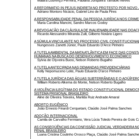
Maiara Lourenço Ferreira, Fabiana Junqueira Tamaoki Neves
A REFORMATIO IN PEJUS INDIRETA NO PROTESTO POR NOVO 
Adriano Montoro Nicácio, Gabriel Lino de Paula Pires
A RESPONSABILIDADE PENAL DA PESSOA JURÍDICA NOS CRIME
Maria Carolina Mancini, Sandro Marcos Godoy
A REVOGAÇÃO DA CLÁUSULA DE INALIENABILIDADE NAS DOA
Ricardo Alessandro Miranda Zulli, Gilberto Notário Ligero
A SÚMULA VINCULANTE NO PROCESSO CIVIL CONSTITUCIONAL
Nungesses Zanetti Júnior, Paulo Eduardo D’Arce Pinheiro
A TUTELA AMBIENTAL DA MATA ATLÂNTICA EM FACE DAS CON
HUMANAS NA BUSCA DO DESENVOLVIMENTO ECONÔMICO
Sylvia de Olyveira Buosi, Nelson Roberto Bugalho
A TUTELA ANTECIPADA NAS DEMANDAS PREVIDENCIÁRIAS
Kelly Nepomuceno Leite, Paulo Eduardo D’arce Pinheiro
A TUTELA JURÍDICA DAS ÁGUAS SUBTERRÂNEAS E O AQÜÍFER
William Roberto Alkema do Monte, Nelson Roberto Bugalho
A VIOLÊNCIA ILEGÍTIMA DO ESTADO CONSTITUCIONAL DEMOC
SISTEMA PRISIONAL BRASILEIRO
Aline de Oliveira Teixeira, Marilda Ruiz Andrade Amaral
ABORTO EUGÊNICO
João Ernesto Finardi Cerquetani, Claúdio José Palma Sanches
ADOÇÃO INTERNACIONAL
Camila de Carvalho Fermiano, Vera Lúcia Toledo Pereira de Gois 
AS CONSEQÜÊNCIAS DA CONFISSÃO JUDICIAL VERDADEIRA N
PENAL BRASILEIRO
Luana Cristina Coutinho Orosco Plaça, Claúdio José Palma Sanch