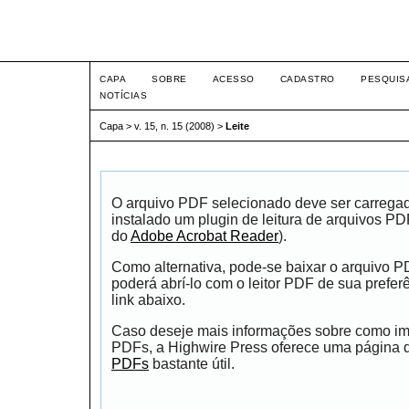
Intertem@s ISSN 1677-1
CAPA
SOBRE
ACESSO
CADASTRO
PESQUIS
NOTÍCIAS
Capa
>
v. 15, n. 15 (2008)
>
Leite
O arquivo PDF selecionado deve ser carrega
instalado um plugin de leitura de arquivos P
do
Adobe Acrobat Reader
).
Como alternativa, pode-se baixar o arquivo 
poderá abrí-lo com o leitor PDF de sua prefer
link abaixo.
Caso deseje mais informações sobre como impr
PDFs, a Highwire Press oferece uma página
PDFs
bastante útil.