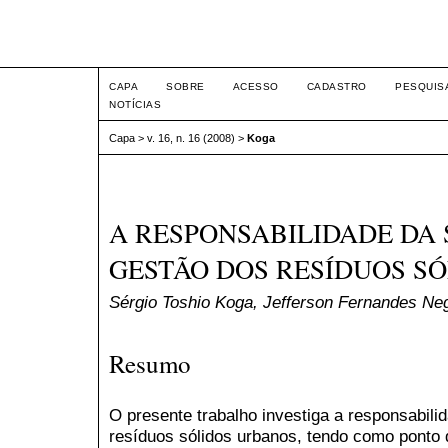
Intertem@s ISSN 1677-1
CAPA
SOBRE
ACESSO
CADASTRO
PESQUIS
NOTÍCIAS
Capa
>
v. 16, n. 16 (2008)
>
Koga
A RESPONSABILIDADE DA
GESTÃO DOS RESÍDUOS S
Sérgio Toshio Koga, Jefferson Fernandes Neg
Resumo
O presente trabalho investiga a responsabil
resíduos sólidos urbanos, tendo como ponto