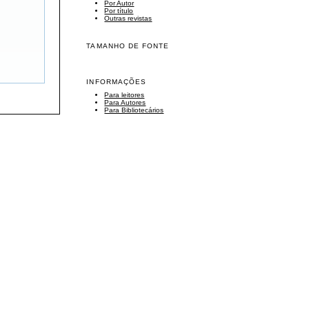
Por Autor
Por título
Outras revistas
TAMANHO DE FONTE
INFORMAÇÕES
Para leitores
Para Autores
Para Bibliotecários