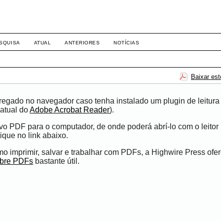
-1281 DIREITO
SQUISA
ATUAL
ANTERIORES
NOTÍCIAS
Baixar es
egado no navegador caso tenha instalado um plugin de leitura
atual do
Adobe Acrobat Reader
).
ivo PDF para o computador, de onde poderá abrí-lo com o leito
ique no link abaixo.
 imprimir, salvar e trabalhar com PDFs, a Highwire Press ofe
obre PDFs
bastante útil.