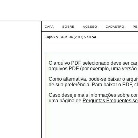
Intertem@s ISSN 1677
CAPA
SOBRE
ACESSO
CADASTRO
PE
Capa
>
v. 34, n. 34 (2017)
>
SILVA
O arquivo PDF selecionado deve ser carr
arquivos PDF (por exemplo, uma versão 
Como alternativa, pode-se baixar o arqu
de sua preferência. Para baixar o PDF, cl
Caso deseje mais informações sobre como
uma página de
Perguntas Frequentes s