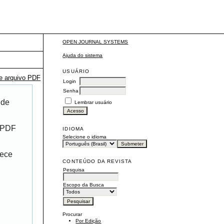
OPEN JOURNAL SYSTEMS
Ajuda do sistema
USUÁRIO
te arquivo PDF
Login
Senha
 de
Lembrar usuário
r PDF
IDIOMA
Selecione o idioma
rece
CONTEÚDO DA REVISTA
Pesquisa
Escopo da Busca
Procurar
Por Edição