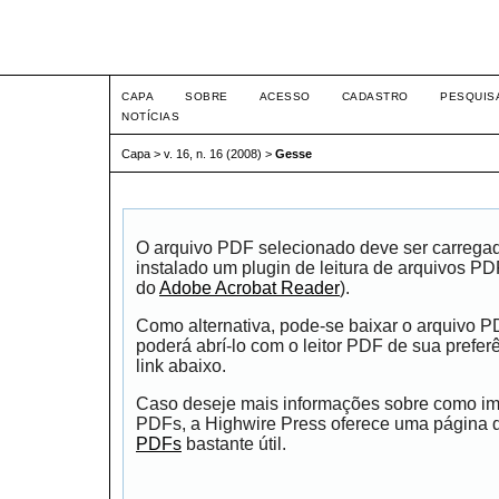
Intertem@s ISSN 1677-1
CAPA
SOBRE
ACESSO
CADASTRO
PESQUIS
NOTÍCIAS
Capa
>
v. 16, n. 16 (2008)
>
Gesse
O arquivo PDF selecionado deve ser carrega
instalado um plugin de leitura de arquivos P
do
Adobe Acrobat Reader
).
Como alternativa, pode-se baixar o arquivo 
poderá abrí-lo com o leitor PDF de sua prefer
link abaixo.
Caso deseje mais informações sobre como impr
PDFs, a Highwire Press oferece uma página
PDFs
bastante útil.