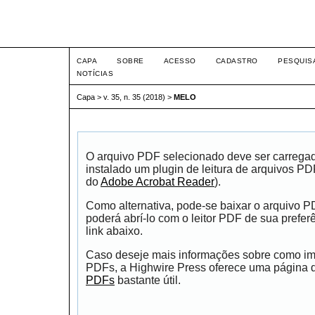
Intertem@s ISSN 1677-1
CAPA
SOBRE
ACESSO
CADASTRO
PESQUIS
NOTÍCIAS
Capa
>
v. 35, n. 35 (2018)
>
MELO
O arquivo PDF selecionado deve ser carrega
instalado um plugin de leitura de arquivos P
do
Adobe Acrobat Reader
).
Como alternativa, pode-se baixar o arquivo 
poderá abrí-lo com o leitor PDF de sua prefer
link abaixo.
Caso deseje mais informações sobre como impr
PDFs, a Highwire Press oferece uma página
PDFs
bastante útil.