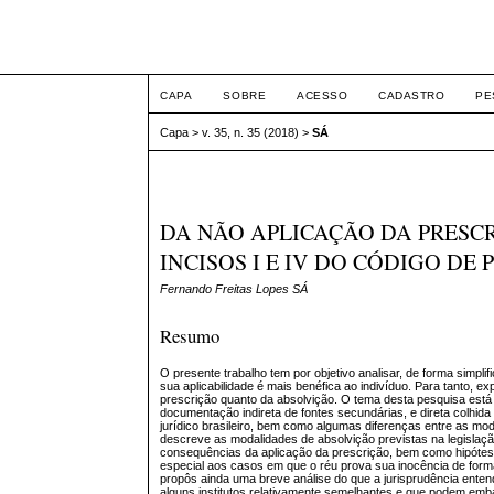
Intertem@s ISSN 1677
CAPA
SOBRE
ACESSO
CADASTRO
PE
Capa
>
v. 35, n. 35 (2018)
>
SÁ
DA NÃO APLICAÇÃO DA PRESCR
INCISOS I E IV DO CÓDIGO DE
Fernando Freitas Lopes SÁ
Resumo
O presente trabalho tem por objetivo analisar, de forma simpl
sua aplicabilidade é mais benéfica ao indivíduo. Para tanto, ex
prescrição quanto da absolvição. O tema desta pesquisa está inse
documentação indireta de fontes secundárias, e direta colhid
jurídico brasileiro, bem como algumas diferenças entre as mod
descreve as modalidades de absolvição previstas na legislaçã
consequências da aplicação da prescrição, bem como hipótese
especial aos casos em que o réu prova sua inocência de form
propôs ainda uma breve análise do que a jurisprudência ente
alguns institutos relativamente semelhantes e que podem emb