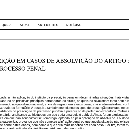
-1281 DIREITO
SQUISA
ATUAL
ANTERIORES
NOTÍCIAS
IÇÃO EM CASOS DE ABSOLVIÇÃO DO ARTIGO 3
 PROCESSO PENAL
ificada, a não aplicação do instituto da prescrição penal em determinadas situações, haja vi
plana-se os principais princípios norteadores do direito, os quais se relacionam tanto com o in
rido no quotidiano nacional, e, via de regra, gera efeitos penal, civil e administrativo. Foi 
a através de formulário. A pesquisa também mencionou os tipos de prescrição previstos no 
alidades de prescrição da pretensão punitiva e prescrição da pretensão executória. Outross
o pátria, analisando as hipóteses em que cada uma dela é cabível. Ainda, foram explanadas
s em que não seria viável seu emprego, optando-se pela aplicação da absolvição. Foi dad
a categórica, provando que não cometeu a infração penal ou que aquela situação não existi
nde sobre estes casos, bem como o que seria mais benéfico em cada caso. Por fim, foram 
asar a aplicação da absolvição em detrimento da prescrição.