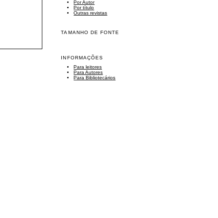
Por Autor
Por título
Outras revistas
TAMANHO DE FONTE
INFORMAÇÕES
Para leitores
Para Autores
Para Bibliotecários