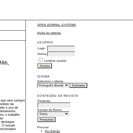
OPEN JOURNAL SYSTEMS
Ajuda do sistema
USUÁRIO
Login
Senha
86,
Lembrar usuário
IDIOMA
Selecione o idioma
CONTEÚDO DA REVISTA
sta que nem sempre
Pesquisa
stituto da
feito o uso de
Escopo da Busca
ordenamento
im, o trabalho
 as
o destaque
u. O estudo
Procurar
mencionados
Por Edição