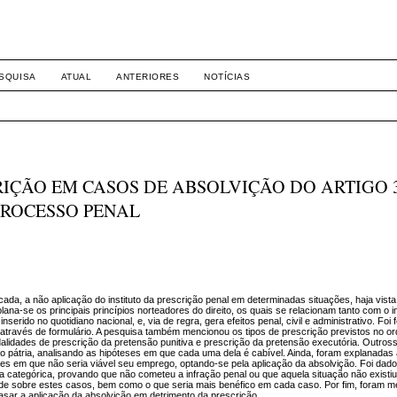
-1281 DIREITO
SQUISA
ATUAL
ANTERIORES
NOTÍCIAS
IÇÃO EM CASOS DE ABSOLVIÇÃO DO ARTIGO 3
 PROCESSO PENAL
ificada, a não aplicação do instituto da prescrição penal em determinadas situações, haja vi
plana-se os principais princípios norteadores do direito, os quais se relacionam tanto com o in
rido no quotidiano nacional, e, via de regra, gera efeitos penal, civil e administrativo. Foi 
a através de formulário. A pesquisa também mencionou os tipos de prescrição previstos no 
alidades de prescrição da pretensão punitiva e prescrição da pretensão executória. Outross
o pátria, analisando as hipóteses em que cada uma dela é cabível. Ainda, foram explanadas
s em que não seria viável seu emprego, optando-se pela aplicação da absolvição. Foi dad
a categórica, provando que não cometeu a infração penal ou que aquela situação não existi
nde sobre estes casos, bem como o que seria mais benéfico em cada caso. Por fim, foram 
asar a aplicação da absolvição em detrimento da prescrição.