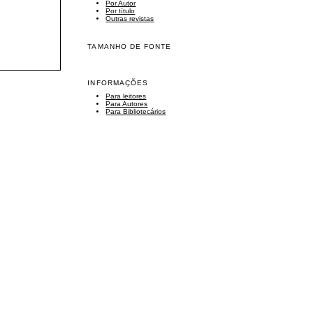
Por Autor
Por título
Outras revistas
TAMANHO DE FONTE
INFORMAÇÕES
Para leitores
Para Autores
Para Bibliotecários