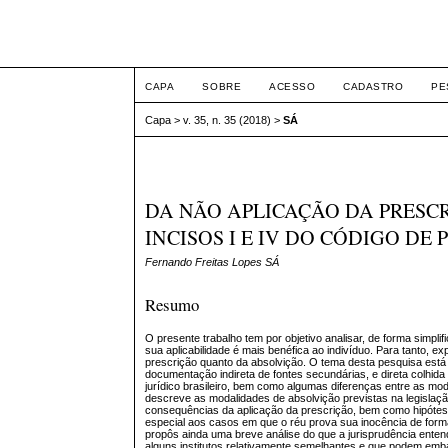
Intertem@s ISSN 1677
CAPA
SOBRE
ACESSO
CADASTRO
PE
Capa
>
v. 35, n. 35 (2018)
>
SÁ
DA NÃO APLICAÇÃO DA PRESCR
INCISOS I E IV DO CÓDIGO DE
Fernando Freitas Lopes SÁ
Resumo
O presente trabalho tem por objetivo analisar, de forma simpl
sua aplicabilidade é mais benéfica ao indivíduo. Para tanto, ex
prescrição quanto da absolvição. O tema desta pesquisa está inse
documentação indireta de fontes secundárias, e direta colhid
jurídico brasileiro, bem como algumas diferenças entre as mod
descreve as modalidades de absolvição previstas na legislaçã
consequências da aplicação da prescrição, bem como hipótese
especial aos casos em que o réu prova sua inocência de form
propôs ainda uma breve análise do que a jurisprudência ente
alguns institutos relativamente semelhantes e que podem emb