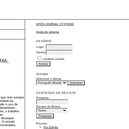
OPEN JOURNAL SYSTEMS
Ajuda do sistema
USUÁRIO
Login
Senha
86,
Lembrar usuário
IDIOMA
Selecione o idioma
CONTEÚDO DA REVISTA
sta que nem sempre
Pesquisa
stituto da
feito o uso de
Escopo da Busca
ordenamento
im, o trabalho
 as
o destaque
u. O estudo
Procurar
mencionados
Por Edição