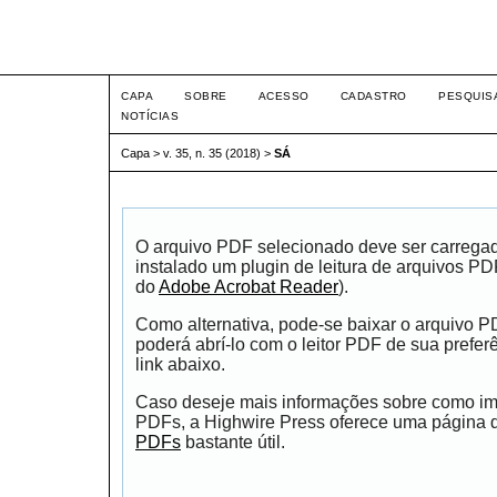
Intertem@s ISSN 1677-1
CAPA
SOBRE
ACESSO
CADASTRO
PESQUIS
NOTÍCIAS
Capa
>
v. 35, n. 35 (2018)
>
SÁ
O arquivo PDF selecionado deve ser carrega
instalado um plugin de leitura de arquivos P
do
Adobe Acrobat Reader
).
Como alternativa, pode-se baixar o arquivo 
poderá abrí-lo com o leitor PDF de sua prefer
link abaixo.
Caso deseje mais informações sobre como impr
PDFs, a Highwire Press oferece uma página
PDFs
bastante útil.