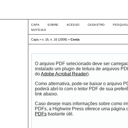
Intertem@s ISSN 1677-1
CAPA
SOBRE
ACESSO
CADASTRO
PESQUIS
NOTÍCIAS
Capa
>
v. 16, n. 16 (2008)
>
Costa
O arquivo PDF selecionado deve ser carrega
instalado um plugin de leitura de arquivos P
do
Adobe Acrobat Reader
).
Como alternativa, pode-se baixar o arquivo 
poderá abrí-lo com o leitor PDF de sua prefer
link abaixo.
Caso deseje mais informações sobre como impr
PDFs, a Highwire Press oferece uma página
PDFs
bastante útil.