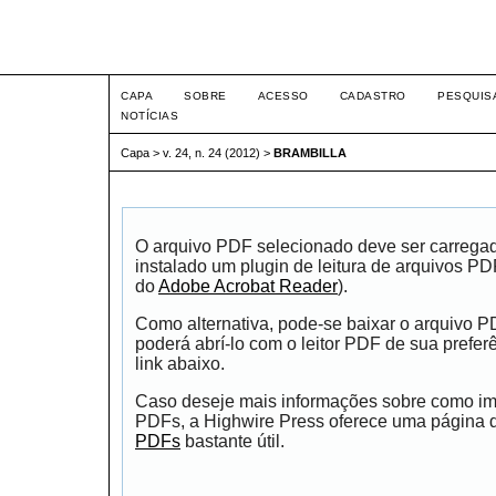
Intertem@s ISSN 1677-1
CAPA
SOBRE
ACESSO
CADASTRO
PESQUIS
NOTÍCIAS
Capa
>
v. 24, n. 24 (2012)
>
BRAMBILLA
O arquivo PDF selecionado deve ser carrega
instalado um plugin de leitura de arquivos P
do
Adobe Acrobat Reader
).
Como alternativa, pode-se baixar o arquivo 
poderá abrí-lo com o leitor PDF de sua prefer
link abaixo.
Caso deseje mais informações sobre como impr
PDFs, a Highwire Press oferece uma página
PDFs
bastante útil.