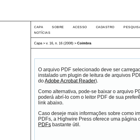
Intertem@s ISSN 1677-1
CAPA
SOBRE
ACESSO
CADASTRO
PESQUIS
NOTÍCIAS
Capa
>
v. 16, n. 16 (2008)
>
Coimbra
O arquivo PDF selecionado deve ser carrega
instalado um plugin de leitura de arquivos P
do
Adobe Acrobat Reader
).
Como alternativa, pode-se baixar o arquivo 
poderá abrí-lo com o leitor PDF de sua prefer
link abaixo.
Caso deseje mais informações sobre como impr
PDFs, a Highwire Press oferece uma página
PDFs
bastante útil.