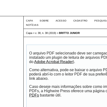
Intertem@s ISSN 1677-1
CAPA
SOBRE
ACESSO
CADASTRO
PESQUIS
NOTÍCIAS
Capa
>
v. 38, n. 38 (2019)
>
BRITTO JUNIOR
O arquivo PDF selecionado deve ser carrega
instalado um plugin de leitura de arquivos P
do
Adobe Acrobat Reader
).
Como alternativa, pode-se baixar o arquivo 
poderá abrí-lo com o leitor PDF de sua prefer
link abaixo.
Caso deseje mais informações sobre como impr
PDFs, a Highwire Press oferece uma página
PDFs
bastante útil.