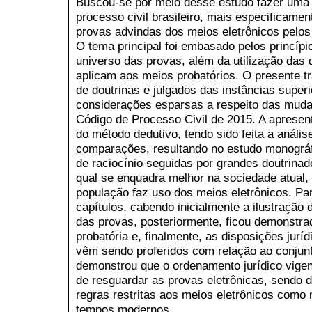
Buscou-se por meio desse estudo fazer uma a
processo civil brasileiro, mais especificame
provas advindas dos meios eletrônicos pelos 
O tema principal foi embasado pelos princíp
universo das provas, além da utilização das 
aplicam aos meios probatórios. O presente t
de doutrinas e julgados das instâncias superi
considerações esparsas a respeito das muda
Código de Processo Civil de 2015. A apresen
do método dedutivo, tendo sido feita a análi
comparações, resultando no estudo monográf
de raciocínio seguidas por grandes doutrina
qual se enquadra melhor na sociedade atual,
população faz uso dos meios eletrônicos. Para 
capítulos, cabendo inicialmente a ilustração
das provas, posteriormente, ficou demonstra
probatória e, finalmente, as disposições jur
vêm sendo proferidos com relação ao conjunt
demonstrou que o ordenamento jurídico vigen
de resguardar as provas eletrônicas, sendo 
regras restritas aos meios eletrônicos como
tempos modernos.