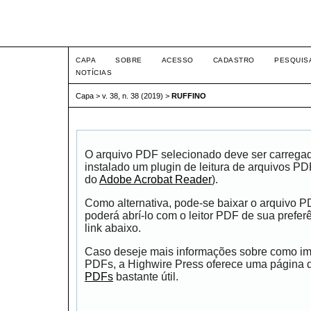
Intertem@s ISSN 1677-1
CAPA
SOBRE
ACESSO
CADASTRO
PESQUIS
NOTÍCIAS
Capa
>
v. 38, n. 38 (2019)
>
RUFFINO
O arquivo PDF selecionado deve ser carrega
instalado um plugin de leitura de arquivos P
do
Adobe Acrobat Reader
).
Como alternativa, pode-se baixar o arquivo 
poderá abrí-lo com o leitor PDF de sua prefer
link abaixo.
Caso deseje mais informações sobre como impr
PDFs, a Highwire Press oferece uma página
PDFs
bastante útil.