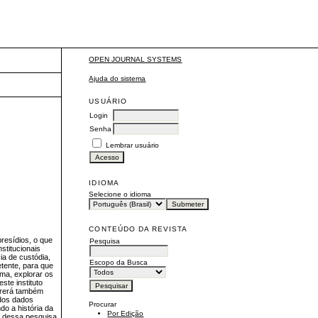
OPEN JOURNAL SYSTEMS
Ajuda do sistema
USUÁRIO
Login
Senha
Lembrar usuário
IDIOMA
Selecione o idioma
CONTEÚDO DA REVISTA
resídios, o que
Pesquisa
stitucionais
ia de custódia,
Escopo da Busca
tente, para que
rma, explorar os
ste instituto
orrerá também
ados dados
Procurar
do a história da
Por Edição
o dessa pesquisa,