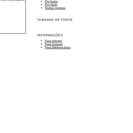
Por Autor
Por título
Outras revistas
TAMANHO DE FONTE
INFORMAÇÕES
Para leitores
Para Autores
Para Bibliotecários