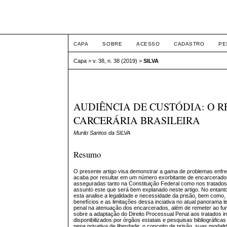
Intertem@s ISSN 1677
CAPA
SOBRE
ACESSO
CADASTRO
PE
Capa
>
v. 38, n. 38 (2019)
>
SILVA
AUDIÊNCIA DE CUSTÓDIA: O 
CARCERÁRIA BRASILEIRA
Murilo Santos da SILVA
Resumo
O presente artigo visa demonstrar a gama de problemas enfren
acaba por resultar em um número exorbitante de encarcerados
asseguradas tanto na Constituição Federal como nos tratados
assunto este que será bem explanado neste artigo. No entan
esta analise a legalidade e necessidade da prisão, bem como,
benefícios e as limitações dessa inciativa no atual panorama l
penal na atenuação dos encarcerados, além de remeter ao fun
sobre a adaptação do Direito Processual Penal aos tratados in
disponibilizados por órgãos estatais e pesquisas bibliográfi
pena privativa de liberdade, o conceito de prisão, suas modal