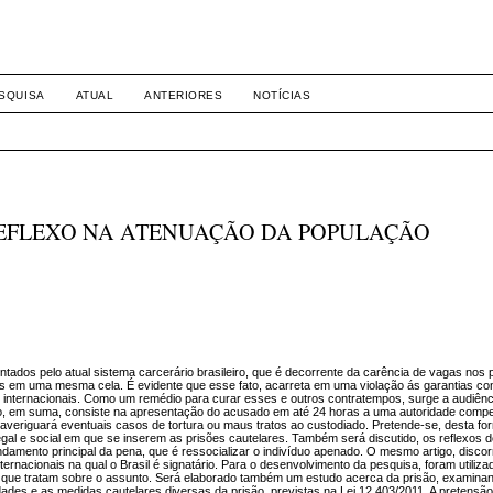
-1281 DIREITO
SQUISA
ATUAL
ANTERIORES
NOTÍCIAS
REFLEXO NA ATENUAÇÃO DA POPULAÇÃO
tados pelo atual sistema carcerário brasileiro, que é decorrente da carência de vagas nos p
 em uma mesma cela. É evidente que esse fato, acarreta em uma violação ás garantias con
 internacionais. Como um remédio para curar esses e outros contratempos, surge a audiênc
to, em suma, consiste na apresentação do acusado em até 24 horas a uma autoridade compe
 averiguará eventuais casos de tortura ou maus tratos ao custodiado. Pretende-se, desta fo
egal e social em que se inserem as prisões cautelares. Também será discutido, os reflexos de
damento principal da pena, que é ressocializar o indivíduo apenado. O mesmo artigo, disc
ternacionais na qual o Brasil é signatário. Para o desenvolvimento da pesquisa, foram utiliz
cas que tratam sobre o assunto. Será elaborado também um estudo acerca da prisão, examinan
idades e as medidas cautelares diversas da prisão, previstas na Lei 12.403/2011. A pretensã