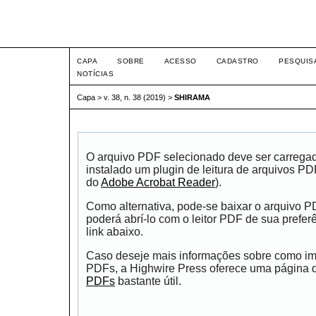
Intertem@s ISSN 1677-1
CAPA
SOBRE
ACESSO
CADASTRO
PESQUIS
NOTÍCIAS
Capa
>
v. 38, n. 38 (2019)
>
SHIRAMA
O arquivo PDF selecionado deve ser carrega
instalado um plugin de leitura de arquivos P
do
Adobe Acrobat Reader
).
Como alternativa, pode-se baixar o arquivo 
poderá abrí-lo com o leitor PDF de sua prefer
link abaixo.
Caso deseje mais informações sobre como impr
PDFs, a Highwire Press oferece uma página
PDFs
bastante útil.