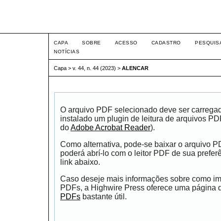
Intertem@s ISSN 1677-1
CAPA
SOBRE
ACESSO
CADASTRO
PESQUIS
NOTÍCIAS
Capa
>
v. 44, n. 44 (2023)
>
ALENCAR
O arquivo PDF selecionado deve ser carrega
instalado um plugin de leitura de arquivos P
do
Adobe Acrobat Reader
).
Como alternativa, pode-se baixar o arquivo 
poderá abrí-lo com o leitor PDF de sua prefer
link abaixo.
Caso deseje mais informações sobre como impr
PDFs, a Highwire Press oferece uma página
PDFs
bastante útil.