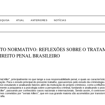
-1281 DIREITO
SQUISA
ATUAL
ANTERIORES
NOTÍCIAS
NTO NORMATIVO: REFLEXÕES SOBRE O TRAT
DIREITO PENAL BRASILEIRO
ial killer”, principalmente no que tange a sua responsabilidade penal, e quais as característ
ação. Para o estudo principal do presente trabalho, passaremos pelo estudo da criminologia 
ve estudando e analisando fatores além da motivação do próprio criminoso, como a influênci
nte a psiquiatria e a psicologia sobre a perspectiva criminal, fundando e analisando o psi
 killer”, passando por conhecidos casos nacionais e internacionais. Sendo assim, é controver
imes cometidos por “seriais killers”, que em sua grande maioria são acometidos por transtor
afia.