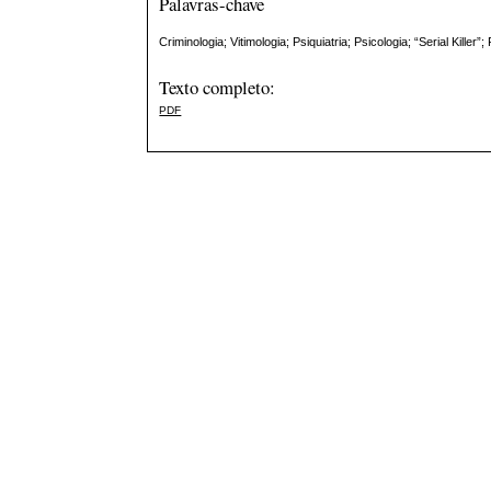
Palavras-chave
Criminologia; Vitimologia; Psiquiatria; Psicologia; “Serial Kill
Texto completo:
PDF