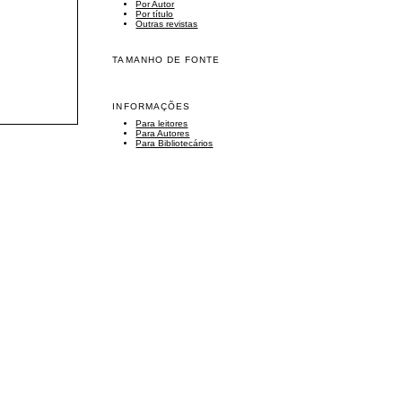
Por Autor
Por título
Outras revistas
TAMANHO DE FONTE
INFORMAÇÕES
Para leitores
Para Autores
Para Bibliotecários