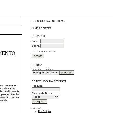
OPEN JOURNAL SYSTEMS
Ajuda do sistema
USUÁRIO
Login
Senha
AMENTO
Lembrar usuário
IDIOMA
Selecione o idioma
CONTEÚDO DA REVISTA
icas que esses
Pesquisa
e toda a sua
a da vitimologia
Escopo da Busca
copata no âmbito
so o fato de que
nos de
Procurar
Por Edição