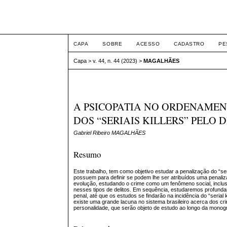
Intertem@s ISSN 1677
CAPA
SOBRE
ACESSO
CADASTRO
PE
Capa
>
v. 44, n. 44 (2023)
>
MAGALHÃES
A PSICOPATIA NO ORDENAME
DOS “SERIAIS KILLERS” PELO 
Gabriel Ribeiro MAGALHÃES
Resumo
Este trabalho, tem como objetivo estudar a penalização do “ser
possuem para definir se podem lhe ser atribuídos uma penaliz
evolução, estudando o crime como um fenômeno social, inclusi
nesses tipos de delitos. Em sequência, estudaremos profundame
penal, até que os estudos se findarão na incidência do “serial
existe uma grande lacuna no sistema brasileiro acerca dos cr
personalidade, que serão objeto de estudo ao longo da monogr