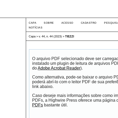
Intertem@s ISSN 1677-1
CAPA
SOBRE
ACESSO
CADASTRO
PESQUIS
NOTÍCIAS
Capa
>
v. 44, n. 44 (2023)
>
TIEZZI
O arquivo PDF selecionado deve ser carrega
instalado um plugin de leitura de arquivos P
do
Adobe Acrobat Reader
).
Como alternativa, pode-se baixar o arquivo 
poderá abrí-lo com o leitor PDF de sua prefer
link abaixo.
Caso deseje mais informações sobre como impr
PDFs, a Highwire Press oferece uma página
PDFs
bastante útil.