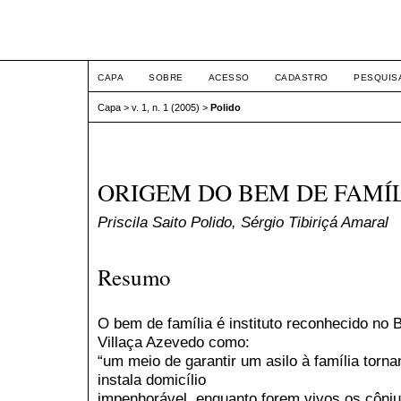
ETIC
CAPA
SOBRE
ACESSO
CADASTRO
PESQUIS
Capa
>
v. 1, n. 1 (2005)
>
Polido
ORIGEM DO BEM DE FAMÍ
Priscila Saito Polido, Sérgio Tibiriçá Amaral
Resumo
O bem de família é instituto reconhecido no B
Villaça Azevedo como:
“um meio de garantir um asilo à família tor
instala domicílio
impenhorável, enquanto forem vivos os cônju