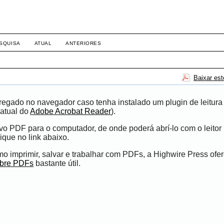
SQUISA
ATUAL
ANTERIORES
Baixar es
egado no navegador caso tenha instalado um plugin de leitura
atual do
Adobe Acrobat Reader
).
ivo PDF para o computador, de onde poderá abrí-lo com o leito
ique no link abaixo.
 imprimir, salvar e trabalhar com PDFs, a Highwire Press ofe
obre PDFs
bastante útil.