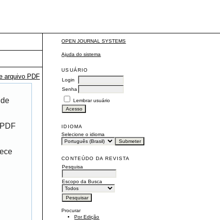
OPEN JOURNAL SYSTEMS
Ajuda do sistema
USUÁRIO
te arquivo PDF
Login
Senha
 de
Lembrar usuário
r PDF
IDIOMA
Selecione o idioma
rece
CONTEÚDO DA REVISTA
Pesquisa
Escopo da Busca
Procurar
Por Edição