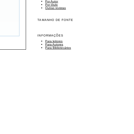
Por Autor
Por título
Outras revistas
TAMANHO DE FONTE
INFORMAÇÕES
Para leitores
Para Autores
Para Bibliotecários