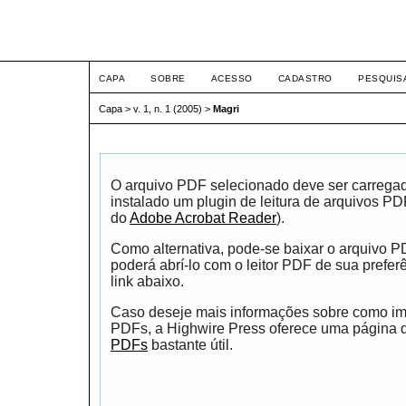
ETIC
CAPA
SOBRE
ACESSO
CADASTRO
PESQUIS
Capa
>
v. 1, n. 1 (2005)
>
Magri
O arquivo PDF selecionado deve ser carrega
instalado um plugin de leitura de arquivos P
do
Adobe Acrobat Reader
).
Como alternativa, pode-se baixar o arquivo 
poderá abrí-lo com o leitor PDF de sua prefer
link abaixo.
Caso deseje mais informações sobre como impr
PDFs, a Highwire Press oferece uma página
PDFs
bastante útil.