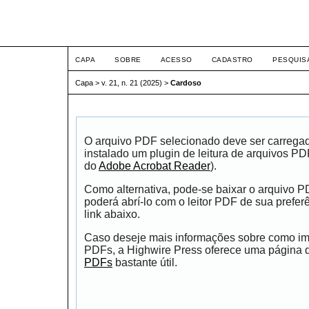
ETIC
CAPA
SOBRE
ACESSO
CADASTRO
PESQUIS
Capa
>
v. 21, n. 21 (2025)
>
Cardoso
O arquivo PDF selecionado deve ser carrega
instalado um plugin de leitura de arquivos P
do
Adobe Acrobat Reader
).
Como alternativa, pode-se baixar o arquivo 
poderá abrí-lo com o leitor PDF de sua prefer
link abaixo.
Caso deseje mais informações sobre como impr
PDFs, a Highwire Press oferece uma página
PDFs
bastante útil.