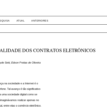
SQUISA
ATUAL
ANTERIORES
 VALIDADE DOS CONTRATOS ELETRÔNICOS
de Setti, Edson Freitas de Oliveira
a na sociedade e a Internet é o
one. Tal avanço é tão significativo
da uma sociedade digital como se
 imaginávamos realizar apenas no
, entre elas o comércio eletrônico.