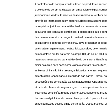
A contratação de compra, venda e troca de produtos e serviço
e pelo fato de serem realizadas em um ambiente digital, surge
juridicamente válidos. O objetivo desse trabalho foi verificar s
através da Internet possuem suporte jurídico para serem con
os requisitos jurídicos para validação dos contratos de uma ma
peculiares dos contratos eletrônicos. Foi percebido que o cont
de contrato, mas sim um negócio realizado através de um no
assim como o contrato convencional, deve preencher os requisi
quais sejam: agente capaz; objeto lícito, possível, determinad
ou não defesa em lei, na forma do artigo 104, da Lei n.º 10.40
requisitos necessários para validação do contrato, a identifi
maior polêmica para considerar válido o contrato “intenautico”
ambiente digital não há a presença física dos agentes, o que t
autenticidade, capacidade e integridade das partes. Porém, para 
uma espécie de certificação da assinatura digital. Utilizando-se
através de chaves de segurança, um usuário previamente cad
legalmente constituída recebe duas chaves, sendo uma privad
documento digital firmado com a chave privada é possível veri
chave pública da qual se emite certificação. Dessa maneira, 