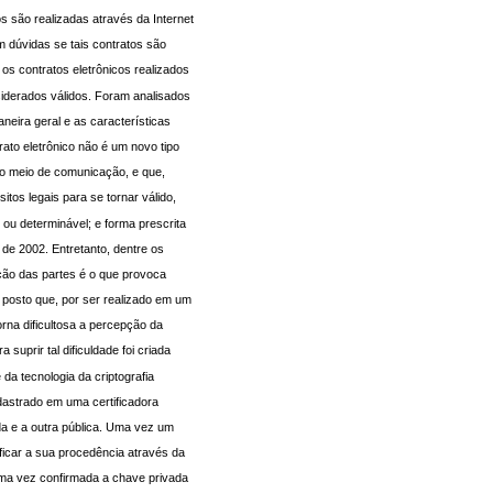
s são realizadas através da Internet
m dúvidas se tais contratos são
e os contratos eletrônicos realizados
siderados válidos. Foram analisados
neira geral e as características
rato eletrônico não é um novo tipo
vo meio de comunicação, e que,
tos legais para se tornar válido,
o ou determinável; e forma prescrita
6 de 2002. Entretanto, dentre os
cação das partes é o que provoca
, posto que, por ser realizado em um
orna dificultosa a percepção da
suprir tal dificuldade foi criada
 da tecnologia da criptografia
astrado em uma certificadora
a e a outra pública. Uma vez um
ficar a sua procedência através da
uma vez confirmada a chave privada