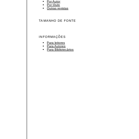
Por Autor
Por título
Outras revistas
TAMANHO DE FONTE
INFORMAÇÕES
Para leitores
Para Autores
Para Bibliotecários