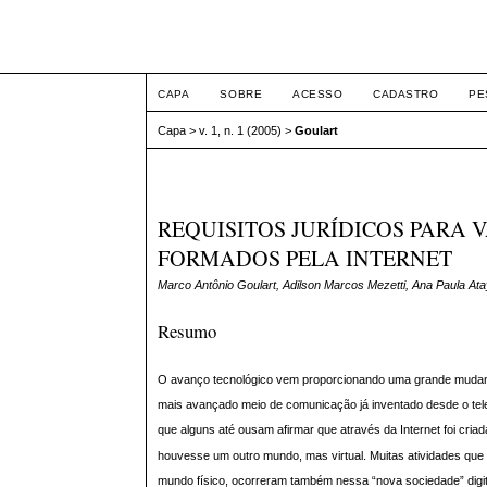
ETIC
CAPA
SOBRE
ACESSO
CADASTRO
PE
Capa
>
v. 1, n. 1 (2005)
>
Goulart
REQUISITOS JURÍDICOS PARA
FORMADOS PELA INTERNET
Marco Antônio Goulart, Adilson Marcos Mezetti, Ana Paula Atay
Resumo
O avanço tecnológico vem proporcionando uma grande mudanç
mais avançado meio de comunicação já inventado desde o telef
que alguns até ousam afirmar que através da Internet foi cria
houvesse um outro mundo, mas virtual. Muitas atividades que
mundo físico, ocorreram também nessa “nova sociedade” digital