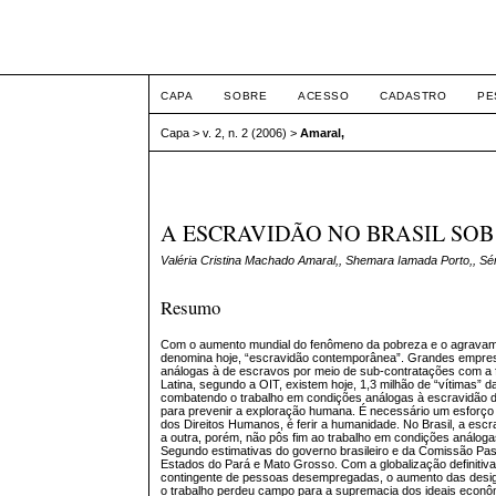
ETIC
CAPA
SOBRE
ACESSO
CADASTRO
PE
Capa
>
v. 2, n. 2 (2006)
>
Amaral,
A ESCRAVIDÃO NO BRASIL SOB
Valéria Cristina Machado Amaral,, Shemara Iamada Porto,, Sér
Resumo
Com o aumento mundial do fenômeno da pobreza e o agravamen
denomina hoje, “escravidão contemporânea”. Grandes empresa
análogas à de escravos por meio de sub-contratações com a 
Latina, segundo a OIT, existem hoje, 1,3 milhão de “vítimas” d
combatendo o trabalho em condições análogas à escravidão de
para prevenir a exploração humana. É necessário um esforço 
dos Direitos Humanos, é ferir a humanidade. No Brasil, a esc
a outra, porém, não pôs fim ao trabalho em condições análo
Segundo estimativas do governo brasileiro e da Comissão Past
Estados do Pará e Mato Grosso. Com a globalização definiti
contingente de pessoas desempregadas, o aumento das desig
o trabalho perdeu campo para a supremacia dos ideais econôm