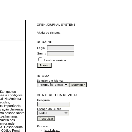
OPEN JOURNAL SYSTEMS
Ajuda do sistema
USUÁRIO
Login
Senha
Lembrar usuário
IDIOMA
Selecione o idioma
dão, que se
CONTEÚDO DA REVISTA
-as a condições
al. Na América
Pesquisa
medidas,
al importância
Escopo da Busca
aração Universal
 uma pessoa sobre
ssoa humana.
maioria nos
 um grande
Procurar
os. Dessa forma,
Por Edição
o Código Penal