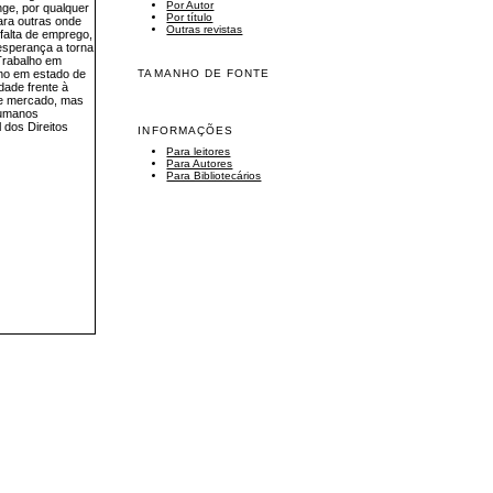
Por Autor
nge, por qualquer
Por título
ara outras onde
Outras revistas
falta de emprego,
sesperança a torna
Trabalho em
ano em estado de
TAMANHO DE FONTE
dade frente à
 de mercado, mas
humanos
 dos Direitos
INFORMAÇÕES
Para leitores
Para Autores
Para Bibliotecários