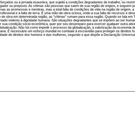
forçados ou a jornada exaustiva, que sujeita a condições degradantes de trabalho, ou restri
gador ou preposto. As vítimas são pessoas que saem de sua região de origem, e seguem p
as as promessas e mentiras, mas a total falta de condições de vida na região de origem, a 
profissional e a falta de terra. É uma mão-de-obra ociosa, onde a sua falta de recursos e de
o de obra em determinada região, as ”vítimas” rumam para essa região. Quando se fala em 
ntado violento à dignidade humana. São situações degradantes que se impõem ao ser hum
r sua condição sócio-econômica, quer por seu despreparo para exercer qualquer outra ativi
a globalização. Não há como impedir o processo da globalização, a valorização da economia
mana. É necessário um esforço mundial no combate à escravidão para proteger os direitos 
aldade de direitos dos homens e das mulheres, segundo o que dispõe a Declaração Universal