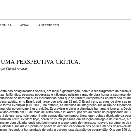
SQUISA
ATUAL
ANTERIORES
 UMA PERSPECTIVA CRÍTICA.
gio Tibiriçá Amaral
to das desigualdades sociais, em meio à globalização, houve o ressurgimento da escravi
s, latifúndios, pessoas poderosas e influentes utilizam a mão de obra humana submetendo
finalidade de baratear suas mercadorias para que se tornem competitivas no mercado mundi
a escravidão, e no Brasil, estima-se que existam 25 mil. O Brasil vem, através de diversas 
 forma exemplar (OIT,2005), no entanto, as medidas de integração social são de fundament
mundial no combate à escravidão. Escravizar é violar a dignidade humana, é ignorar a Decl
ravidão extinta em 13 de Maio de 1888 com a lei Áurea, pôs fim ao direito de propriedade de
gas à de escravo, hoje denominado escravidão contemporânea, que rouba a dignidade da pe
oral da Terra, existem hoje, cerca de 25 mil pessoas em situação análoga à de escravo, a 
vamente consolidada, onde seu bem maior é a economia de mercado, houve o surgimento de
ualdades sociais e a perda de poder de decisão econômica dos países menos desenvolvid
icos, levando a humanidade de volta à vergonhosa situação de escravidão. O artigo 149 d