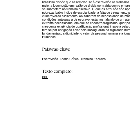
brasileiro dispõe que assemelha-se à escravidão os trabalhos 
meio, a locomoção em razão de dívida contraída com o empre
se submetem ao trabalho escravo. O que as atrai não são apen
pobreza, baixo índice de escolaridade, a falta de treinamento 
vulnerável ao aliciamento. Ao saberem da necessidade de mã
condições análogas à de escravo, estamos falando de um ate
extrema necessidade, em que se encontra fragilizado, quer po
crescente exigência de qualificação profissional imposta pel
tem se por obrigação zelar pela salvaguarda da dignidade hu
fundamentais, a dignidade, o valor da pessoa humana e a igu
Humanos.
Palavras-chave
Escravidão. Teoria Crítica. Trabalho Escravo.
Texto completo:
PDF