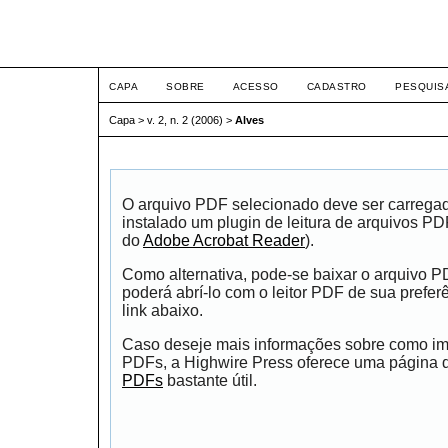
ETIC
CAPA
SOBRE
ACESSO
CADASTRO
PESQUIS
Capa
>
v. 2, n. 2 (2006)
>
Alves
O arquivo PDF selecionado deve ser carrega
instalado um plugin de leitura de arquivos P
do
Adobe Acrobat Reader
).
Como alternativa, pode-se baixar o arquivo 
poderá abrí-lo com o leitor PDF de sua prefer
link abaixo.
Caso deseje mais informações sobre como impr
PDFs, a Highwire Press oferece uma página
PDFs
bastante útil.