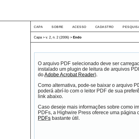
ETIC
CAPA
SOBRE
ACESSO
CADASTRO
PESQUIS
Capa
>
v. 2, n. 2 (2006)
>
Endo
O arquivo PDF selecionado deve ser carrega
instalado um plugin de leitura de arquivos P
do
Adobe Acrobat Reader
).
Como alternativa, pode-se baixar o arquivo 
poderá abrí-lo com o leitor PDF de sua prefer
link abaixo.
Caso deseje mais informações sobre como impr
PDFs, a Highwire Press oferece uma página
PDFs
bastante útil.