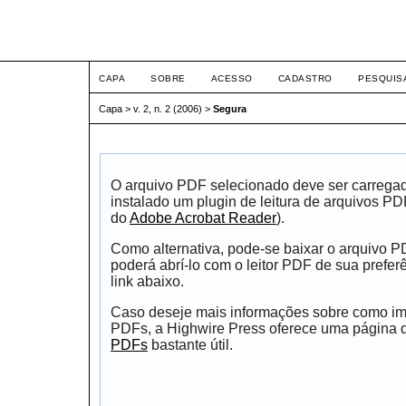
ETIC
CAPA
SOBRE
ACESSO
CADASTRO
PESQUIS
Capa
>
v. 2, n. 2 (2006)
>
Segura
O arquivo PDF selecionado deve ser carrega
instalado um plugin de leitura de arquivos P
do
Adobe Acrobat Reader
).
Como alternativa, pode-se baixar o arquivo 
poderá abrí-lo com o leitor PDF de sua prefer
link abaixo.
Caso deseje mais informações sobre como impr
PDFs, a Highwire Press oferece uma página
PDFs
bastante útil.