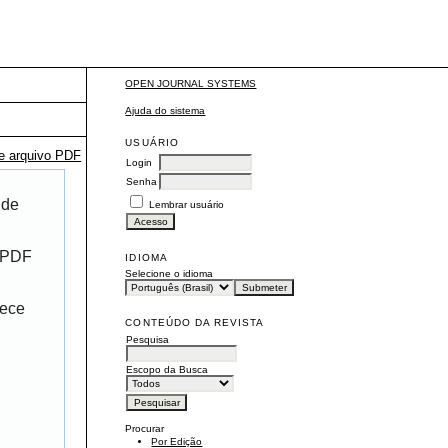
OPEN JOURNAL SYSTEMS
Ajuda do sistema
USUÁRIO
te arquivo PDF
Login
Senha
 de
Lembrar usuário
r PDF
IDIOMA
Selecione o idioma
rece
CONTEÚDO DA REVISTA
Pesquisa
Escopo da Busca
Procurar
Por Edição