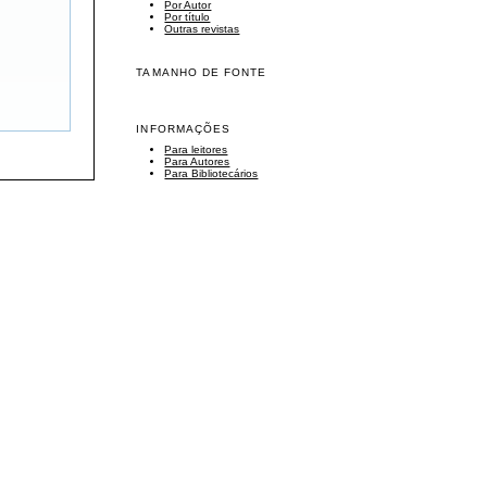
Por Autor
Por título
Outras revistas
TAMANHO DE FONTE
INFORMAÇÕES
Para leitores
Para Autores
Para Bibliotecários