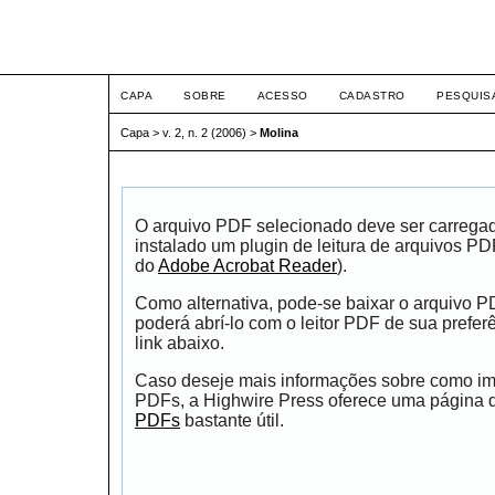
ETIC
CAPA
SOBRE
ACESSO
CADASTRO
PESQUIS
Capa
>
v. 2, n. 2 (2006)
>
Molina
O arquivo PDF selecionado deve ser carrega
instalado um plugin de leitura de arquivos P
do
Adobe Acrobat Reader
).
Como alternativa, pode-se baixar o arquivo 
poderá abrí-lo com o leitor PDF de sua prefer
link abaixo.
Caso deseje mais informações sobre como impr
PDFs, a Highwire Press oferece uma página
PDFs
bastante útil.