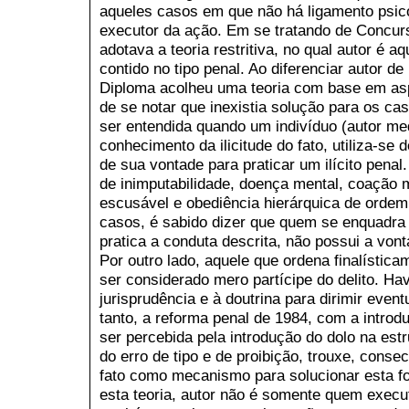
aqueles casos em que não há ligamento psicol
executor da ação. Em se tratando de Concur
adotava a teoria restritiva, no qual autor é a
contido no tipo penal. Ao diferenciar autor de 
Diploma acolheu uma teoria com base em asp
de se notar que inexistia solução para os ca
ser entendida quando um indivíduo (autor med
conhecimento da ilicitude do fato, utiliza-s
de sua vontade para praticar um ilícito penal
de inimputabilidade, doença mental, coação mor
escusável e obediência hierárquica de ordem
casos, é sabido dizer que quem se enquadra n
pratica a conduta descrita, não possui a vont
Por outro lado, aquele que ordena finalística
ser considerado mero partícipe do delito. Ha
jurisprudência e à doutrina para dirimir event
tanto, a reforma penal de 1984, com a introd
ser percebida pela introdução do dolo na est
do erro de tipo e de proibição, trouxe, conse
fato como mecanismo para solucionar esta fo
esta teoria, autor não é somente quem execu